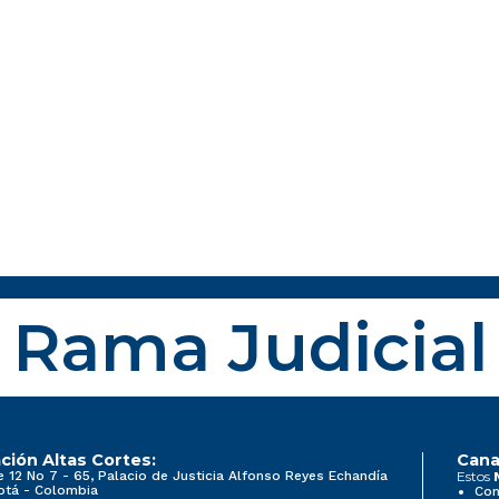
Rama Judicial
ción Altas Cortes:
Cana
e 12 No 7 - 65, Palacio de Justicia Alfonso Reyes Echandía
Estos
otá - Colombia
Con