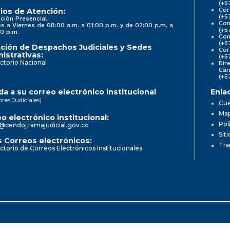
(+5
Cor
ios de Atención:
(+5
ción Presencial:
Con
s a Viernes de 08:00 a.m. a 01:00 p.m. y de 02:00 p.m. a
(+5
0 p.m.
Com
(+5
ción de Despachos Judiciales y Sedes
Cor
istrativas:
(+5
ctorio Nacional
Dir
Car
(+5
a a su correo electrónico institucional
Enla
ores Judiciales)
Cue
Map
o electrónico institucional:
Pol
@cendoj.ramajudicial.gov.co
Sit
 Correos electrónicos:
Tra
ctorio de Correos Electrónicos Institucionales