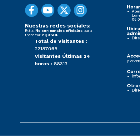
Horar
Aten
Lune
05:0
Nuestras redes sociales:
Ubica
Estos
para
No son canales oficiales
admin
tramitar
PQRSDF
Dire
Total de Visitantes :
22187065
Visitantes Últimas 24
Acced
(Servid
horas :
88313
Corre
info
Otros
Dire