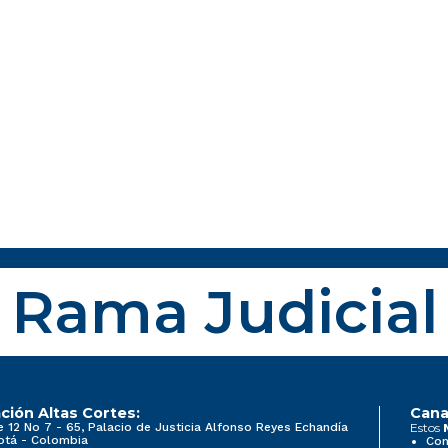
Rama Judicial
ción Altas Cortes:
Cana
e 12 No 7 - 65, Palacio de Justicia Alfonso Reyes Echandía
Estos
otá - Colombia
Con