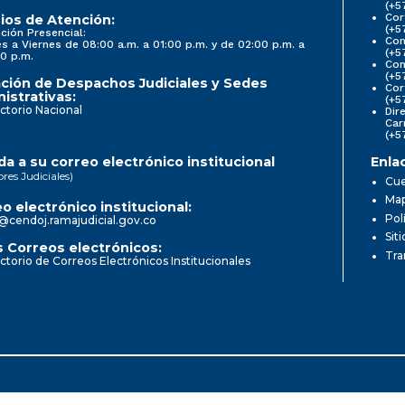
(+5
Cor
ios de Atención:
(+5
ción Presencial:
Con
s a Viernes de 08:00 a.m. a 01:00 p.m. y de 02:00 p.m. a
(+5
0 p.m.
Com
(+5
ción de Despachos Judiciales y Sedes
Cor
istrativas:
(+5
ctorio Nacional
Dir
Car
(+5
a a su correo electrónico institucional
Enla
ores Judiciales)
Cue
Map
o electrónico institucional:
Pol
@cendoj.ramajudicial.gov.co
Sit
 Correos electrónicos:
Tra
ctorio de Correos Electrónicos Institucionales