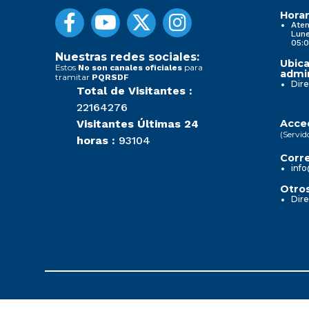
Horar
Aten
Lune
05:0
Nuestras redes sociales:
Ubica
Estos
para
No son canales oficiales
admin
tramitar
PQRSDF
Dire
Total de Visitantes :
22164276
Visitantes Últimas 24
Acced
(Servid
horas :
93104
Corre
info
Otros
Dire