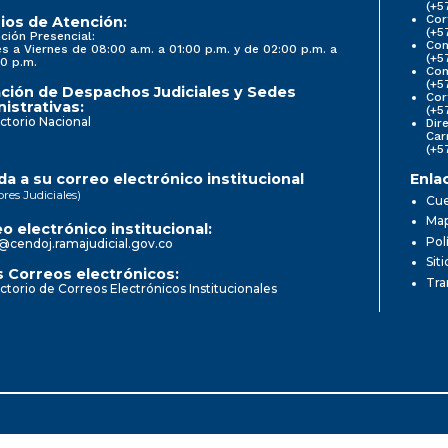
(+5
Cor
ios de Atención:
(+5
ción Presencial:
Con
s a Viernes de 08:00 a.m. a 01:00 p.m. y de 02:00 p.m. a
(+5
0 p.m.
Com
(+5
ción de Despachos Judiciales y Sedes
Cor
istrativas:
(+5
ctorio Nacional
Dir
Car
(+5
a a su correo electrónico institucional
Enla
ores Judiciales)
Cue
Map
o electrónico institucional:
Pol
@cendoj.ramajudicial.gov.co
Sit
 Correos electrónicos:
Tra
ctorio de Correos Electrónicos Institucionales