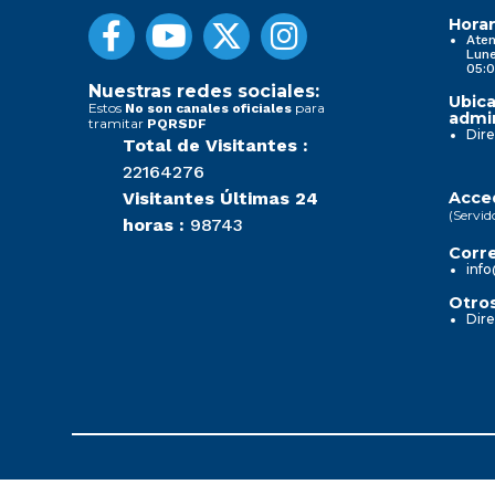
Horar
Aten
Lune
05:0
Nuestras redes sociales:
Ubica
Estos
para
No son canales oficiales
admin
tramitar
PQRSDF
Dire
Total de Visitantes :
22164276
Visitantes Últimas 24
Acced
(Servid
horas :
98743
Corre
info
Otros
Dire