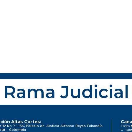
Rama Judicial
ción Altas Cortes:
Cana
e 12 No 7 - 65, Palacio de Justicia Alfonso Reyes Echandía
Estos
otá - Colombia
Con