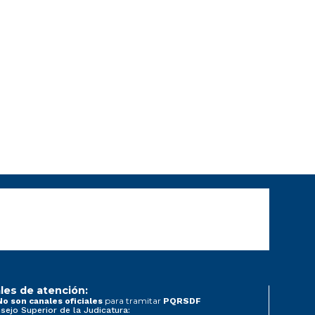
les de atención:
para tramitar
No son canales oficiales
PQRSDF
sejo Superior de la Judicatura: