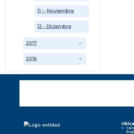
11 -- Noviembre
12 - Diciembre
2017
2016
Ubica
Call
Bog