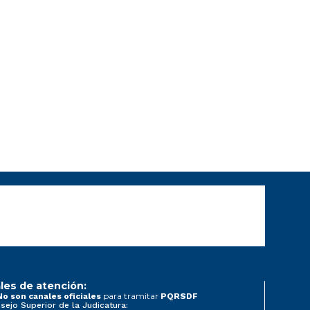
les de atención:
para tramitar
No son canales oficiales
PQRSDF
sejo Superior de la Judicatura: