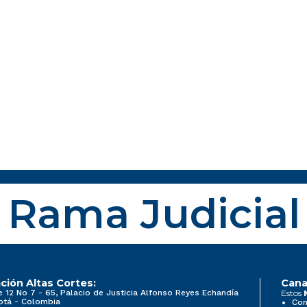
Rama Judicial
ción Altas Cortes:
Cana
e 12 No 7 - 65, Palacio de Justicia Alfonso Reyes Echandía
Estos
otá - Colombia
Con