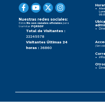
Horar
Aten
Lune
05:0
Nuestras redes sociales:
Ubica
Estos
para
No son canales oficiales
admin
tramitar
PQRSDF
Dire
Total de Visitantes :
22245578
Visitantes Últimas 24
Acced
(Servid
horas :
36860
Corre
info
Otros
Dire