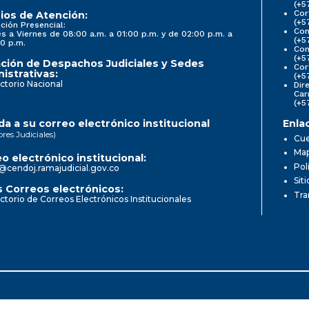
(+5
Cor
ios de Atención:
(+5
ción Presencial:
Con
s a Viernes de 08:00 a.m. a 01:00 p.m. y de 02:00 p.m. a
(+5
0 p.m.
Com
(+5
ción de Despachos Judiciales y Sedes
Cor
istrativas:
(+5
ctorio Nacional
Dir
Car
(+5
a a su correo electrónico institucional
Enla
ores Judiciales)
Cue
Map
o electrónico institucional:
Pol
@cendoj.ramajudicial.gov.co
Sit
 Correos electrónicos:
Tra
ctorio de Correos Electrónicos Institucionales