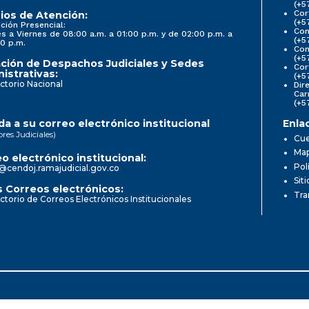
(+5
Cor
ios de Atención:
(+5
ción Presencial:
Con
s a Viernes de 08:00 a.m. a 01:00 p.m. y de 02:00 p.m. a
(+5
0 p.m.
Com
(+5
ción de Despachos Judiciales y Sedes
Cor
istrativas:
(+5
ctorio Nacional
Dir
Car
(+5
a a su correo electrónico institucional
Enla
ores Judiciales)
Cue
Map
o electrónico institucional:
Pol
@cendoj.ramajudicial.gov.co
Sit
 Correos electrónicos:
Tra
ctorio de Correos Electrónicos Institucionales