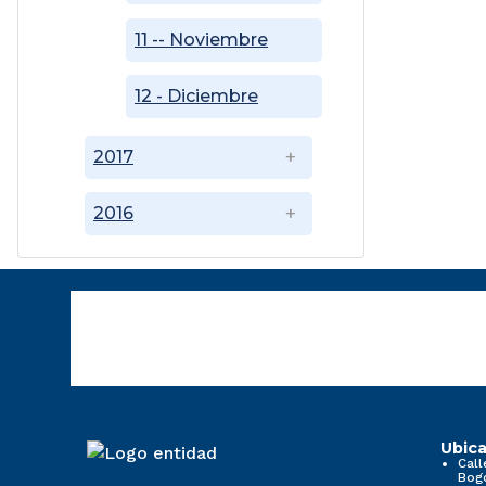
11 -- Noviembre
12 - Diciembre
2017
2016
Ubica
Call
Bog