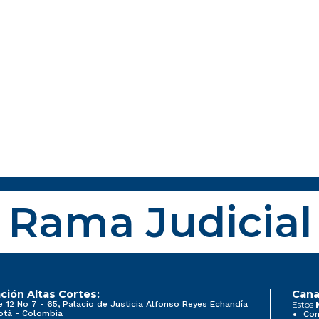
Rama Judicial
ción Altas Cortes:
Cana
e 12 No 7 - 65, Palacio de Justicia Alfonso Reyes Echandía
Estos
otá - Colombia
Con