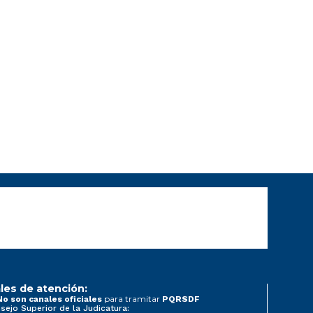
les de atención:
para tramitar
No son canales oficiales
PQRSDF
sejo Superior de la Judicatura: