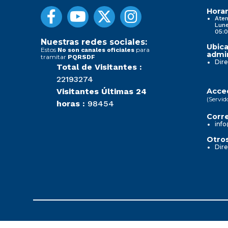
Horar
Aten
Lune
05:0
Nuestras redes sociales:
Ubica
Estos
para
No son canales oficiales
admin
tramitar
PQRSDF
Dire
Total de Visitantes :
22193274
Visitantes Últimas 24
Acced
(Servid
horas :
98454
Corre
info
Otros
Dire