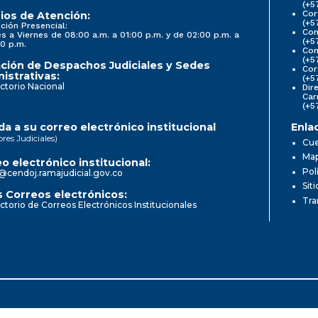
(+5
Cor
ios de Atención:
(+5
ción Presencial:
Con
s a Viernes de 08:00 a.m. a 01:00 p.m. y de 02:00 p.m. a
(+5
0 p.m.
Com
(+5
ción de Despachos Judiciales y Sedes
Cor
istrativas:
(+5
ctorio Nacional
Dir
Car
(+5
a a su correo electrónico institucional
Enla
ores Judiciales)
Cue
Map
o electrónico institucional:
Pol
@cendoj.ramajudicial.gov.co
Sit
 Correos electrónicos:
Tra
ctorio de Correos Electrónicos Institucionales