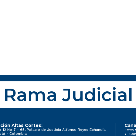
Rama Judicial
ción Altas Cortes:
Cana
e 12 No 7 - 65, Palacio de Justicia Alfonso Reyes Echandía
Estos
otá - Colombia
Con