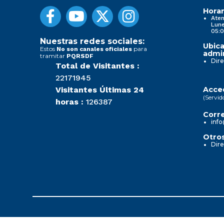
Horar
Aten
Lune
05:0
Nuestras redes sociales:
Ubica
Estos
para
No son canales oficiales
admin
tramitar
PQRSDF
Dire
Total de Visitantes :
22171945
Visitantes Últimas 24
Acced
(Servid
horas :
126387
Corre
info
Otros
Dire