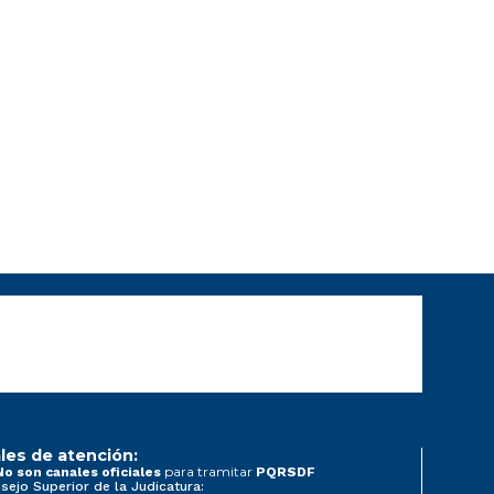
les de atención:
para tramitar
No son canales oficiales
PQRSDF
sejo Superior de la Judicatura: