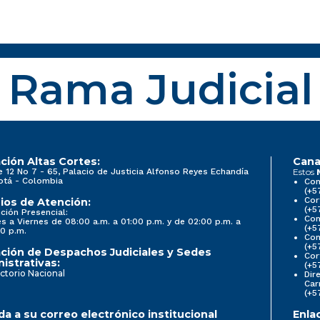
Rama Judicial
ción Altas Cortes:
Cana
e 12 No 7 - 65, Palacio de Justicia Alfonso Reyes Echandía
Estos
otá - Colombia
Con
(+5
Cor
ios de Atención:
(+5
ción Presencial:
Con
s a Viernes de 08:00 a.m. a 01:00 p.m. y de 02:00 p.m. a
(+5
0 p.m.
Com
(+5
ción de Despachos Judiciales y Sedes
Cor
istrativas:
(+5
ctorio Nacional
Dir
Car
(+5
a a su correo electrónico institucional
Enla