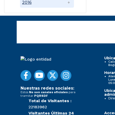
2016
Ubica
Call
Bog
Horar
Aten
Lune
05:0
Nuestras redes sociales:
Ubica
Estos
para
No son canales oficiales
admin
tramitar
PQRSDF
Dire
Total de Visitantes :
22183962
Visitantes Últimas 24
Acced