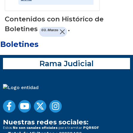
Contenidos con Histórico de
Boletines
.
03. Marzo
Boletines
Rama Judicial
Nuestras redes sociales:
Estos
para tramitar
No son canales oficiales
PQRSDF