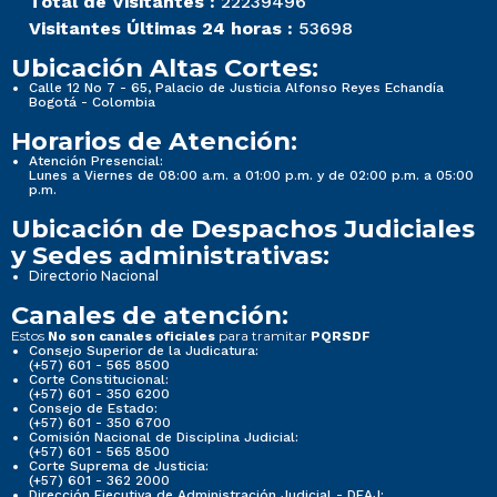
Total de Visitantes :
22239496
Visitantes Últimas 24 horas :
53698
Ubicación Altas Cortes:
Calle 12 No 7 - 65, Palacio de Justicia Alfonso Reyes Echandía
Bogotá - Colombia
Horarios de Atención:
Atención Presencial:
Lunes a Viernes de 08:00 a.m. a 01:00 p.m. y de 02:00 p.m. a 05:00
p.m.
Ubicación de Despachos Judiciales
y Sedes administrativas:
Directorio Nacional
Canales de atención:
Estos
para tramitar
No son canales oficiales
PQRSDF
Consejo Superior de la Judicatura:
(+57) 601 - 565 8500
Corte Constitucional:
(+57) 601 - 350 6200
Consejo de Estado:
(+57) 601 - 350 6700
Comisión Nacional de Disciplina Judicial:
(+57) 601 - 565 8500
Corte Suprema de Justicia:
(+57) 601 - 362 2000
Dirección Ejecutiva de Administración Judicial - DEAJ: