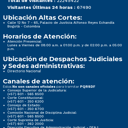
Total de Visitantes :
22245422
Visitantes Últimas 24 horas :
67490
Ubicación Altas Cortes:
Calle 12 No 7 - 65, Palacio de Justicia Alfonso Reyes Echandía
Bogotá - Colombia
Horarios de Atención:
Atención Presencial:
Lunes a Viernes de 08:00 a.m. a 01:00 p.m. y de 02:00 p.m. a 05:00
p.m.
Ubicación de Despachos Judiciales
y Sedes administrativas:
Directorio Nacional
Canales de atención:
Estos
para tramitar
No son canales oficiales
PQRSDF
Consejo Superior de la Judicatura:
(+57) 601 - 565 8500
Corte Constitucional:
(+57) 601 - 350 6200
Consejo de Estado:
(+57) 601 - 350 6700
Comisión Nacional de Disciplina Judicial:
(+57) 601 - 565 8500
Corte Suprema de Justicia:
(+57) 601 - 362 2000
Dirección Ejecutiva de Administración Judicial - DEAJ: