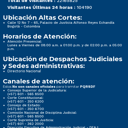
Total de Visitantes :
22165825
Visitantes Últimas 24 horas :
104190
Ubicación Altas Cortes:
Calle 12 No 7 - 65, Palacio de Justicia Alfonso Reyes Echandía
Bogotá - Colombia
Horarios de Atención:
Atención Presencial:
Lunes a Viernes de 08:00 a.m. a 01:00 p.m. y de 02:00 p.m. a 05:00
p.m.
Ubicación de Despachos Judiciales
y Sedes administrativas:
Directorio Nacional
Canales de atención:
Estos
para tramitar
No son canales oficiales
PQRSDF
Consejo Superior de la Judicatura:
(+57) 601 - 565 8500
Corte Constitucional:
(+57) 601 - 350 6200
Consejo de Estado:
(+57) 601 - 350 6700
Comisión Nacional de Disciplina Judicial:
(+57) 601 - 565 8500
Corte Suprema de Justicia:
(+57) 601 - 362 2000
Dirección Ejecutiva de Administración Judicial - DEAJ: