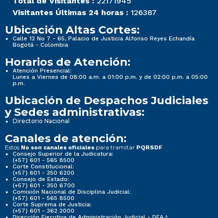
Total de Visitantes :
22171945
Visitantes Últimas 24 horas :
126387
Ubicación Altas Cortes:
Calle 12 No 7 - 65, Palacio de Justicia Alfonso Reyes Echandía
Bogotá - Colombia
Horarios de Atención:
Atención Presencial:
Lunes a Viernes de 08:00 a.m. a 01:00 p.m. y de 02:00 p.m. a 05:00
p.m.
Ubicación de Despachos Judiciales
y Sedes administrativas:
Directorio Nacional
Canales de atención:
Estos
para tramitar
No son canales oficiales
PQRSDF
Consejo Superior de la Judicatura:
(+57) 601 - 565 8500
Corte Constitucional:
(+57) 601 - 350 6200
Consejo de Estado:
(+57) 601 - 350 6700
Comisión Nacional de Disciplina Judicial:
(+57) 601 - 565 8500
Corte Suprema de Justicia:
(+57) 601 - 362 2000
Dirección Ejecutiva de Administración Judicial - DEAJ: