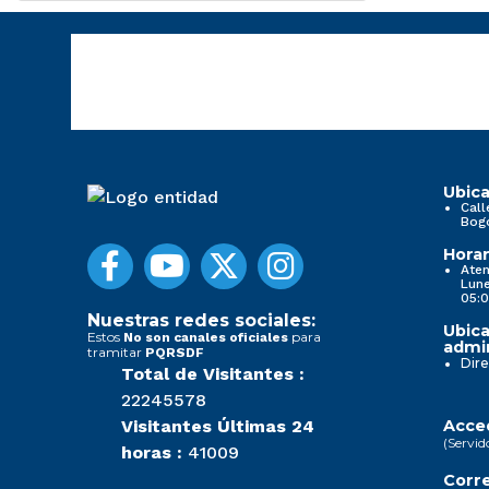
Ubica
Call
Bog
Horar
Aten
Lune
05:0
Nuestras redes sociales:
Ubica
Estos
para
No son canales oficiales
admin
tramitar
PQRSDF
Dire
Total de Visitantes :
22245578
Visitantes Últimas 24
Acced
(Servid
horas :
41009
Corre