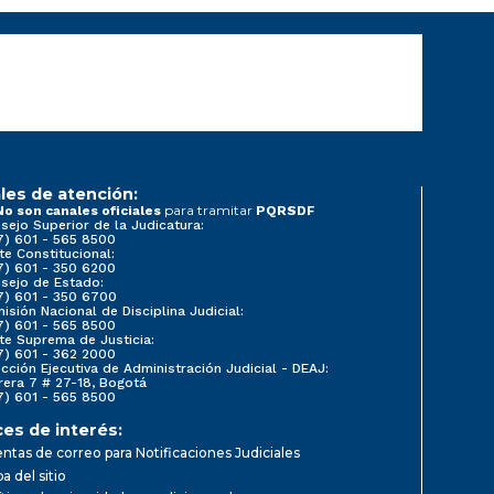
les de atención:
para tramitar
No son canales oficiales
PQRSDF
sejo Superior de la Judicatura:
7) 601 - 565 8500
te Constitucional:
7) 601 - 350 6200
sejo de Estado:
7) 601 - 350 6700
isión Nacional de Disciplina Judicial:
7) 601 - 565 8500
te Suprema de Justicia:
7) 601 - 362 2000
ección Ejecutiva de Administración Judicial - DEAJ:
rera 7 # 27-18, Bogotá
7) 601 - 565 8500
ces de interés:
ntas de correo para Notificaciones Judiciales
a del sitio