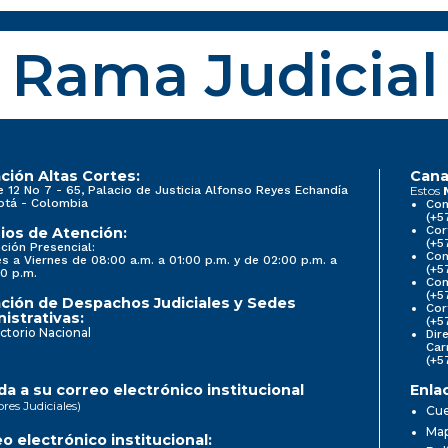
Rama Judicial
ción Altas Cortes:
Cana
e 12 No 7 - 65, Palacio de Justicia Alfonso Reyes Echandía
Estos
otá - Colombia
Con
(+5
Cor
ios de Atención:
(+5
ción Presencial:
Con
s a Viernes de 08:00 a.m. a 01:00 p.m. y de 02:00 p.m. a
(+5
0 p.m.
Com
(+5
ción de Despachos Judiciales y Sedes
Cor
istrativas:
(+5
ctorio Nacional
Dir
Car
(+5
a a su correo electrónico institucional
Enla
ores Judiciales)
Cue
Map
o electrónico institucional: