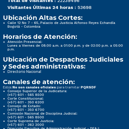
Total de Visitantes :
22239496
Visitantes Últimas 24 horas :
53698
Ubicación Altas Cortes:
Calle 12 No 7 - 65, Palacio de Justicia Alfonso Reyes Echandía
Bogotá - Colombia
Horarios de Atención:
Atención Presencial:
Lunes a Viernes de 08:00 a.m. a 01:00 p.m. y de 02:00 p.m. a 05:00
p.m.
Ubicación de Despachos Judiciales
y Sedes administrativas:
Directorio Nacional
Canales de atención:
Estos
para tramitar
No son canales oficiales
PQRSDF
Consejo Superior de la Judicatura:
(+57) 601 - 565 8500
Corte Constitucional:
(+57) 601 - 350 6200
Consejo de Estado:
(+57) 601 - 350 6700
Comisión Nacional de Disciplina Judicial:
(+57) 601 - 565 8500
Corte Suprema de Justicia:
(+57) 601 - 362 2000
Dirección Ejecutiva de Administración Judicial - DEAJ: