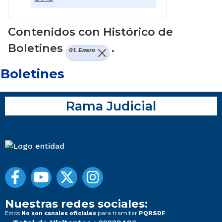
Contenidos con Histórico de
Boletines
.
01. Enero
Boletines
Rama Judicial
Nuestras redes sociales:
Estos
para tramitar
No son canales oficiales
PQRSDF