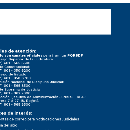
les de atención:
para tramitar
No son canales oficiales
PQRSDF
sejo Superior de la Judicatura:
7) 601 - 565 8500
te Constitucional:
7) 601 - 350 6200
sejo de Estado:
7) 601 - 350 6700
isión Nacional de Disciplina Judicial:
7) 601 - 565 8500
te Suprema de Justicia:
7) 601 - 362 2000
ección Ejecutiva de Administración Judicial - DEAJ:
rera 7 # 27-18, Bogotá
7) 601 - 565 8500
ces de interés:
ntas de correo para Notificaciones Judiciales
a del sitio