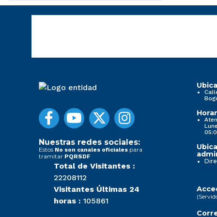
Ubica
Call
Bog
Horar
Aten
Lune
05:0
Nuestras redes sociales:
Ubica
Estos
para
No son canales oficiales
admin
tramitar
PQRSDF
Dire
Total de Visitantes :
22208112
Visitantes Últimas 24
Acced
(Servid
horas :
105861
Corre