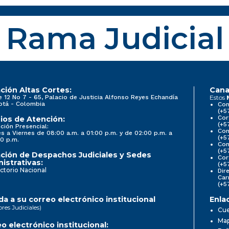
Rama Judicial
ción Altas Cortes:
Cana
e 12 No 7 - 65, Palacio de Justicia Alfonso Reyes Echandía
Estos
otá - Colombia
Con
(+5
Cor
ios de Atención:
(+5
ción Presencial:
Con
s a Viernes de 08:00 a.m. a 01:00 p.m. y de 02:00 p.m. a
(+5
0 p.m.
Com
(+5
ción de Despachos Judiciales y Sedes
Cor
istrativas:
(+5
ctorio Nacional
Dir
Car
(+5
a a su correo electrónico institucional
Enla
ores Judiciales)
Cue
Map
o electrónico institucional: