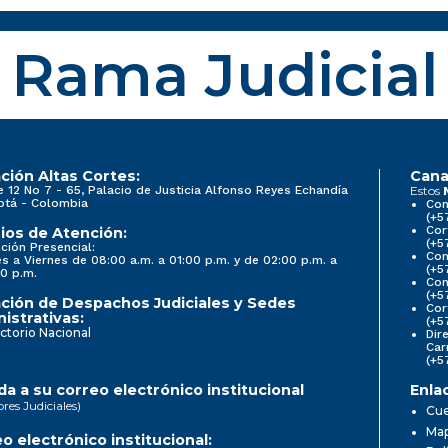
Rama Judicial
ción Altas Cortes:
Cana
e 12 No 7 - 65, Palacio de Justicia Alfonso Reyes Echandía
Estos
otá - Colombia
Con
(+5
Cor
ios de Atención:
(+5
ción Presencial:
Con
s a Viernes de 08:00 a.m. a 01:00 p.m. y de 02:00 p.m. a
(+5
0 p.m.
Com
(+5
ción de Despachos Judiciales y Sedes
Cor
istrativas:
(+5
ctorio Nacional
Dir
Car
(+5
a a su correo electrónico institucional
Enla
ores Judiciales)
Cue
Map
o electrónico institucional: