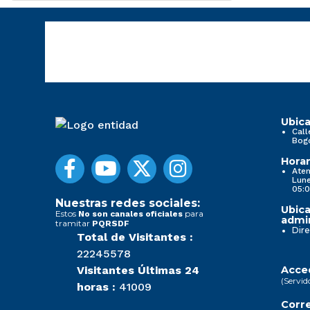
Ubica
Call
Bog
Horar
Aten
Lune
05:0
Nuestras redes sociales:
Ubica
Estos
para
No son canales oficiales
admin
tramitar
PQRSDF
Dire
Total de Visitantes :
22245578
Visitantes Últimas 24
Acced
(Servid
horas :
41009
Corre