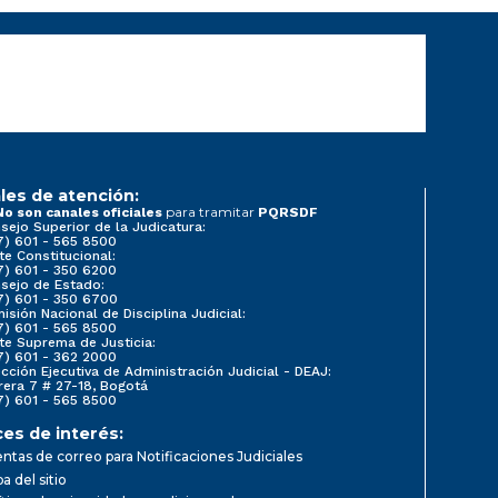
les de atención:
para tramitar
No son canales oficiales
PQRSDF
sejo Superior de la Judicatura:
7) 601 - 565 8500
te Constitucional:
7) 601 - 350 6200
sejo de Estado:
7) 601 - 350 6700
isión Nacional de Disciplina Judicial:
7) 601 - 565 8500
te Suprema de Justicia:
7) 601 - 362 2000
ección Ejecutiva de Administración Judicial - DEAJ:
rera 7 # 27-18, Bogotá
7) 601 - 565 8500
ces de interés:
ntas de correo para Notificaciones Judiciales
a del sitio