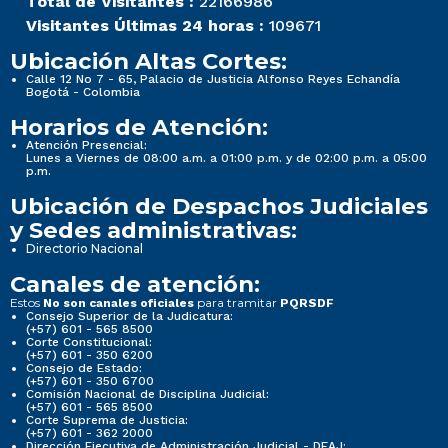
Total de Visitantes :
22166986
Visitantes Últimas 24 horas :
109671
Ubicación Altas Cortes:
Calle 12 No 7 - 65, Palacio de Justicia Alfonso Reyes Echandía
Bogotá - Colombia
Horarios de Atención:
Atención Presencial:
Lunes a Viernes de 08:00 a.m. a 01:00 p.m. y de 02:00 p.m. a 05:00
p.m.
Ubicación de Despachos Judiciales
y Sedes administrativas:
Directorio Nacional
Canales de atención:
Estos
para tramitar
No son canales oficiales
PQRSDF
Consejo Superior de la Judicatura:
(+57) 601 - 565 8500
Corte Constitucional:
(+57) 601 - 350 6200
Consejo de Estado:
(+57) 601 - 350 6700
Comisión Nacional de Disciplina Judicial:
(+57) 601 - 565 8500
Corte Suprema de Justicia:
(+57) 601 - 362 2000
Dirección Ejecutiva de Administración Judicial - DEAJ: