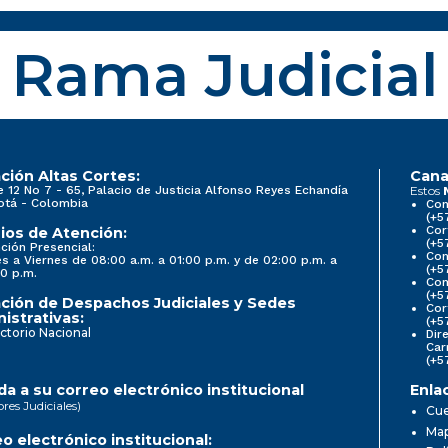
Rama Judicial
ción Altas Cortes:
Cana
e 12 No 7 - 65, Palacio de Justicia Alfonso Reyes Echandía
Estos
otá - Colombia
Con
(+5
Cor
ios de Atención:
(+5
ción Presencial:
Con
s a Viernes de 08:00 a.m. a 01:00 p.m. y de 02:00 p.m. a
(+5
0 p.m.
Com
(+5
ción de Despachos Judiciales y Sedes
Cor
istrativas:
(+5
ctorio Nacional
Dir
Car
(+5
a a su correo electrónico institucional
Enla
ores Judiciales)
Cue
Map
o electrónico institucional: