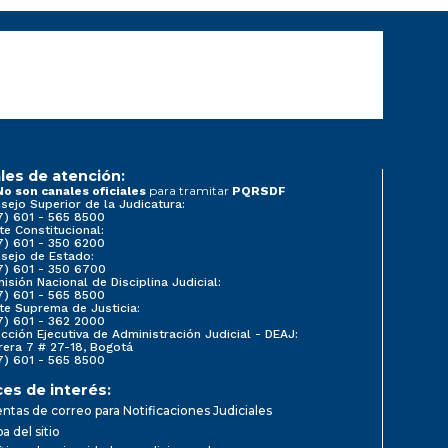
les de atención:
para tramitar
No son canales oficiales
PQRSDF
sejo Superior de la Judicatura:
7) 601 - 565 8500
te Constitucional:
7) 601 - 350 6200
sejo de Estado:
7) 601 - 350 6700
isión Nacional de Disciplina Judicial:
7) 601 - 565 8500
te Suprema de Justicia:
7) 601 - 362 2000
ección Ejecutiva de Administración Judicial - DEAJ:
rera 7 # 27-18, Bogotá
7) 601 - 565 8500
ces de interés:
ntas de correo para Notificaciones Judiciales
a del sitio