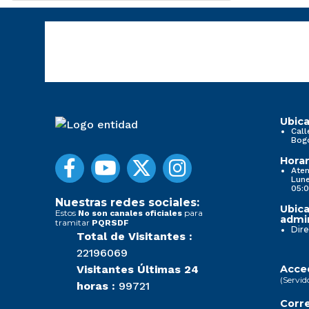
Ubica
Call
Bog
Horar
Aten
Lune
05:0
Nuestras redes sociales:
Ubica
Estos
para
No son canales oficiales
admin
tramitar
PQRSDF
Dire
Total de Visitantes :
22196069
Visitantes Últimas 24
Acced
(Servid
horas :
99721
Corre