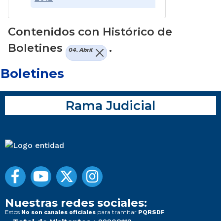
Contenidos con Histórico de
Boletines
.
04. Abril
Boletines
Rama Judicial
Nuestras redes sociales:
Estos
para tramitar
No son canales oficiales
PQRSDF