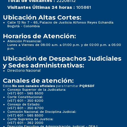
Total de Visitantes :
22208112
Visitantes Últimas 24 horas :
105861
Ubicación Altas Cortes:
Calle 12 No 7 - 65, Palacio de Justicia Alfonso Reyes Echandía
Bogotá - Colombia
Horarios de Atención:
Atención Presencial:
Lunes a Viernes de 08:00 a.m. a 01:00 p.m. y de 02:00 p.m. a 05:00
p.m.
Ubicación de Despachos Judiciales
y Sedes administrativas:
Directorio Nacional
Canales de atención:
Estos
para tramitar
No son canales oficiales
PQRSDF
Consejo Superior de la Judicatura:
(+57) 601 - 565 8500
Corte Constitucional:
(+57) 601 - 350 6200
Consejo de Estado:
(+57) 601 - 350 6700
Comisión Nacional de Disciplina Judicial:
(+57) 601 - 565 8500
Corte Suprema de Justicia:
(+57) 601 - 362 2000
Dirección Ejecutiva de Administración Judicial - DEAJ: