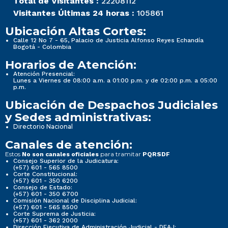
Total de Visitantes :
22208112
Visitantes Últimas 24 horas :
105861
Ubicación Altas Cortes:
Calle 12 No 7 - 65, Palacio de Justicia Alfonso Reyes Echandía
Bogotá - Colombia
Horarios de Atención:
Atención Presencial:
Lunes a Viernes de 08:00 a.m. a 01:00 p.m. y de 02:00 p.m. a 05:00
p.m.
Ubicación de Despachos Judiciales
y Sedes administrativas:
Directorio Nacional
Canales de atención:
Estos
para tramitar
No son canales oficiales
PQRSDF
Consejo Superior de la Judicatura:
(+57) 601 - 565 8500
Corte Constitucional:
(+57) 601 - 350 6200
Consejo de Estado:
(+57) 601 - 350 6700
Comisión Nacional de Disciplina Judicial:
(+57) 601 - 565 8500
Corte Suprema de Justicia:
(+57) 601 - 362 2000
Dirección Ejecutiva de Administración Judicial - DEAJ: