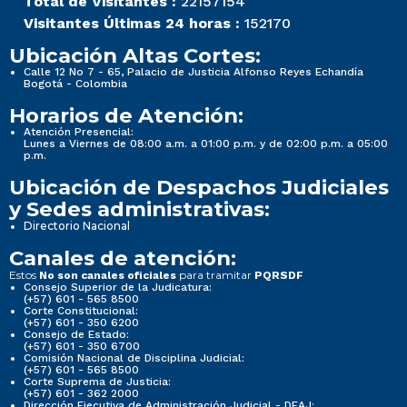
Total de Visitantes :
22157154
Visitantes Últimas 24 horas :
152170
Ubicación Altas Cortes:
Calle 12 No 7 - 65, Palacio de Justicia Alfonso Reyes Echandía
Bogotá - Colombia
Horarios de Atención:
Atención Presencial:
Lunes a Viernes de 08:00 a.m. a 01:00 p.m. y de 02:00 p.m. a 05:00
p.m.
Ubicación de Despachos Judiciales
y Sedes administrativas:
Directorio Nacional
Canales de atención:
Estos
para tramitar
No son canales oficiales
PQRSDF
Consejo Superior de la Judicatura:
(+57) 601 - 565 8500
Corte Constitucional:
(+57) 601 - 350 6200
Consejo de Estado:
(+57) 601 - 350 6700
Comisión Nacional de Disciplina Judicial:
(+57) 601 - 565 8500
Corte Suprema de Justicia:
(+57) 601 - 362 2000
Dirección Ejecutiva de Administración Judicial - DEAJ: