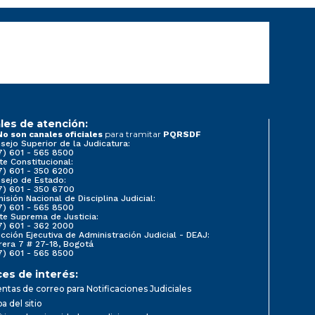
les de atención:
para tramitar
No son canales oficiales
PQRSDF
sejo Superior de la Judicatura:
7) 601 - 565 8500
te Constitucional:
7) 601 - 350 6200
sejo de Estado:
7) 601 - 350 6700
isión Nacional de Disciplina Judicial:
7) 601 - 565 8500
te Suprema de Justicia:
7) 601 - 362 2000
ección Ejecutiva de Administración Judicial - DEAJ:
rera 7 # 27-18, Bogotá
7) 601 - 565 8500
ces de interés:
ntas de correo para Notificaciones Judiciales
a del sitio