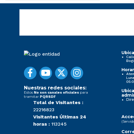
Ubica
Call
Bog
Horar
Aten
Lune
05:0
Nuestras redes sociales:
Ubica
Estos
para
No son canales oficiales
admin
tramitar
PQRSDF
Dire
Total de Visitantes :
22216823
Visitantes Últimas 24
Acced
(Servid
horas :
113245
Corre