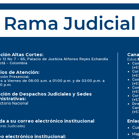
Rama Judicial
ción Altas Cortes:
Cana
e 12 No 7 - 65, Palacio de Justicia Alfonso Reyes Echandía
Estos
otá - Colombia
Con
(+5
Cor
ios de Atención:
(+5
ción Presencial:
Con
s a Viernes de 08:00 a.m. a 01:00 p.m. y de 02:00 p.m. a
(+5
0 p.m.
Com
(+5
ción de Despachos Judiciales y Sedes
Cor
istrativas:
(+5
ctorio Nacional
Dir
Car
(+5
a a su correo electrónico institucional
Enla
ores Judiciales)
Cue
Map
o electrónico institucional: