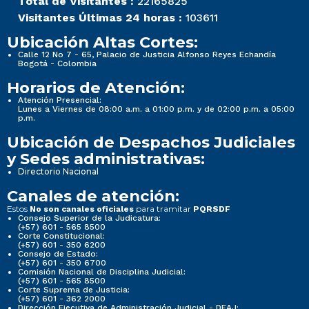
Total de Visitantes :
22165825
Visitantes Últimas 24 horas :
103611
Ubicación Altas Cortes:
Calle 12 No 7 - 65, Palacio de Justicia Alfonso Reyes Echandía
Bogotá - Colombia
Horarios de Atención:
Atención Presencial:
Lunes a Viernes de 08:00 a.m. a 01:00 p.m. y de 02:00 p.m. a 05:00
p.m.
Ubicación de Despachos Judiciales
y Sedes administrativas:
Directorio Nacional
Canales de atención:
Estos
para tramitar
No son canales oficiales
PQRSDF
Consejo Superior de la Judicatura:
(+57) 601 - 565 8500
Corte Constitucional:
(+57) 601 - 350 6200
Consejo de Estado:
(+57) 601 - 350 6700
Comisión Nacional de Disciplina Judicial:
(+57) 601 - 565 8500
Corte Suprema de Justicia:
(+57) 601 - 362 2000
Dirección Ejecutiva de Administración Judicial - DEAJ: