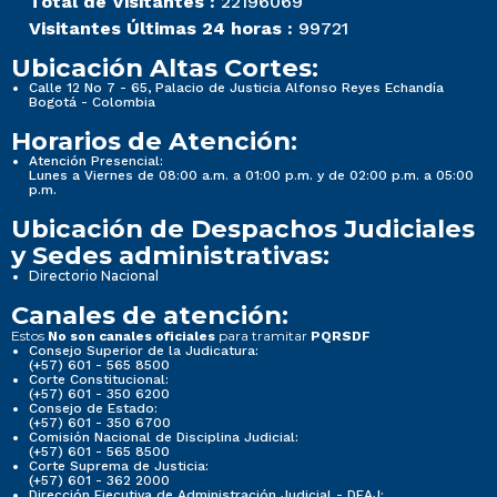
Total de Visitantes :
22196069
Visitantes Últimas 24 horas :
99721
Ubicación Altas Cortes:
Calle 12 No 7 - 65, Palacio de Justicia Alfonso Reyes Echandía
Bogotá - Colombia
Horarios de Atención:
Atención Presencial:
Lunes a Viernes de 08:00 a.m. a 01:00 p.m. y de 02:00 p.m. a 05:00
p.m.
Ubicación de Despachos Judiciales
y Sedes administrativas:
Directorio Nacional
Canales de atención:
Estos
para tramitar
No son canales oficiales
PQRSDF
Consejo Superior de la Judicatura:
(+57) 601 - 565 8500
Corte Constitucional:
(+57) 601 - 350 6200
Consejo de Estado:
(+57) 601 - 350 6700
Comisión Nacional de Disciplina Judicial:
(+57) 601 - 565 8500
Corte Suprema de Justicia:
(+57) 601 - 362 2000
Dirección Ejecutiva de Administración Judicial - DEAJ: