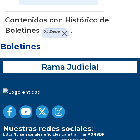
Contenidos con Histórico de
Boletines
.
01. Enero
Boletines
Rama Judicial
Nuestras redes sociales:
Estos
para tramitar
No son canales oficiales
PQRSDF