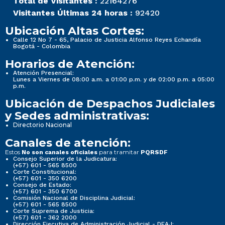
Total de Visitantes :
22164276
Visitantes Últimas 24 horas :
92420
Ubicación Altas Cortes:
Calle 12 No 7 - 65, Palacio de Justicia Alfonso Reyes Echandía
Bogotá - Colombia
Horarios de Atención:
Atención Presencial:
Lunes a Viernes de 08:00 a.m. a 01:00 p.m. y de 02:00 p.m. a 05:00
p.m.
Ubicación de Despachos Judiciales
y Sedes administrativas:
Directorio Nacional
Canales de atención:
Estos
para tramitar
No son canales oficiales
PQRSDF
Consejo Superior de la Judicatura:
(+57) 601 - 565 8500
Corte Constitucional:
(+57) 601 - 350 6200
Consejo de Estado:
(+57) 601 - 350 6700
Comisión Nacional de Disciplina Judicial:
(+57) 601 - 565 8500
Corte Suprema de Justicia:
(+57) 601 - 362 2000
Dirección Ejecutiva de Administración Judicial - DEAJ: