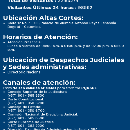
Total de Visitantes :
22193274
Visitantes Últimas 24 horas :
98562
Ubicación Altas Cortes:
Calle 12 No 7 - 65, Palacio de Justicia Alfonso Reyes Echandía
Bogotá - Colombia
Horarios de Atención:
Atención Presencial:
Lunes a Viernes de 08:00 a.m. a 01:00 p.m. y de 02:00 p.m. a 05:00
p.m.
Ubicación de Despachos Judiciales
y Sedes administrativas:
Directorio Nacional
Canales de atención:
Estos
para tramitar
No son canales oficiales
PQRSDF
Consejo Superior de la Judicatura:
(+57) 601 - 565 8500
Corte Constitucional:
(+57) 601 - 350 6200
Consejo de Estado:
(+57) 601 - 350 6700
Comisión Nacional de Disciplina Judicial:
(+57) 601 - 565 8500
Corte Suprema de Justicia:
(+57) 601 - 362 2000
Dirección Ejecutiva de Administración Judicial - DEAJ: