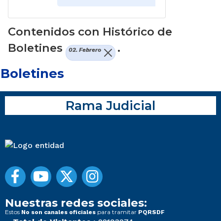
Contenidos con Histórico de
Boletines
.
02. Febrero
Boletines
Rama Judicial
Nuestras redes sociales:
Estos
para tramitar
No son canales oficiales
PQRSDF