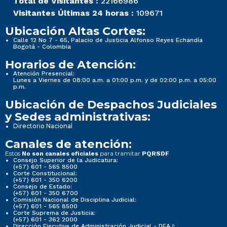
Total de Visitantes :
22166986
Visitantes Últimas 24 horas :
109671
Ubicación Altas Cortes:
Calle 12 No 7 - 65, Palacio de Justicia Alfonso Reyes Echandía
Bogotá - Colombia
Horarios de Atención:
Atención Presencial:
Lunes a Viernes de 08:00 a.m. a 01:00 p.m. y de 02:00 p.m. a 05:00
p.m.
Ubicación de Despachos Judiciales
y Sedes administrativas:
Directorio Nacional
Canales de atención:
Estos
para tramitar
No son canales oficiales
PQRSDF
Consejo Superior de la Judicatura:
(+57) 601 - 565 8500
Corte Constitucional:
(+57) 601 - 350 6200
Consejo de Estado:
(+57) 601 - 350 6700
Comisión Nacional de Disciplina Judicial:
(+57) 601 - 565 8500
Corte Suprema de Justicia:
(+57) 601 - 362 2000
Dirección Ejecutiva de Administración Judicial - DEAJ: