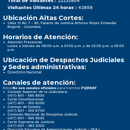
Total de Visitantes :
22233904
Visitantes Últimas 24 horas :
42859
Ubicación Altas Cortes:
Calle 12 No 7 - 65, Palacio de Justicia Alfonso Reyes Echandía
Bogotá - Colombia
Horarios de Atención:
Atención Presencial:
Lunes a Viernes de 08:00 a.m. a 01:00 p.m. y de 02:00 p.m. a 05:00
p.m.
Ubicación de Despachos Judiciales
y Sedes administrativas:
Directorio Nacional
Canales de atención:
Estos
para tramitar
No son canales oficiales
PQRSDF
Consejo Superior de la Judicatura:
(+57) 601 - 565 8500
Corte Constitucional:
(+57) 601 - 350 6200
Consejo de Estado:
(+57) 601 - 350 6700
Comisión Nacional de Disciplina Judicial:
(+57) 601 - 565 8500
Corte Suprema de Justicia:
(+57) 601 - 362 2000
Dirección Ejecutiva de Administración Judicial - DEAJ: