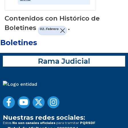
Contenidos con Histórico de
Boletines
.
02. Febrero
Boletines
Rama Judicial
Nuestras redes sociales:
Estos
para tramitar
No son canales oficiales
PQRSDF