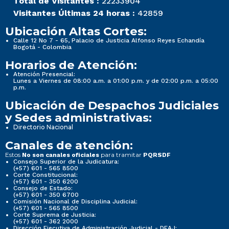
Total de Visitantes :
22233904
Visitantes Últimas 24 horas :
42859
Ubicación Altas Cortes:
Calle 12 No 7 - 65, Palacio de Justicia Alfonso Reyes Echandía
Bogotá - Colombia
Horarios de Atención:
Atención Presencial:
Lunes a Viernes de 08:00 a.m. a 01:00 p.m. y de 02:00 p.m. a 05:00
p.m.
Ubicación de Despachos Judiciales
y Sedes administrativas:
Directorio Nacional
Canales de atención:
Estos
para tramitar
No son canales oficiales
PQRSDF
Consejo Superior de la Judicatura:
(+57) 601 - 565 8500
Corte Constitucional:
(+57) 601 - 350 6200
Consejo de Estado:
(+57) 601 - 350 6700
Comisión Nacional de Disciplina Judicial:
(+57) 601 - 565 8500
Corte Suprema de Justicia:
(+57) 601 - 362 2000
Dirección Ejecutiva de Administración Judicial - DEAJ: