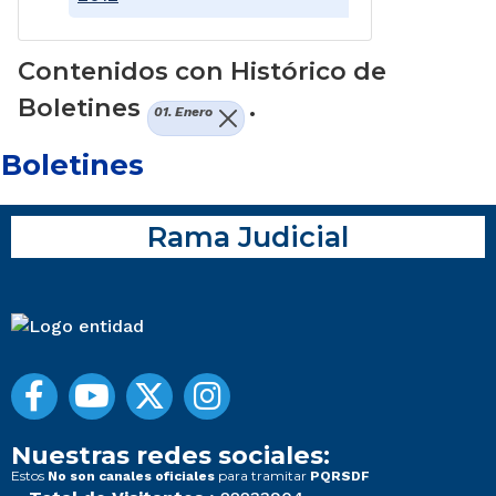
Contenidos con Histórico de
Boletines
.
01. Enero
Boletines
Rama Judicial
Nuestras redes sociales:
Estos
para tramitar
No son canales oficiales
PQRSDF