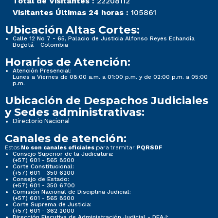
Total de Visitantes :
22208112
Visitantes Últimas 24 horas :
105861
Ubicación Altas Cortes:
Calle 12 No 7 - 65, Palacio de Justicia Alfonso Reyes Echandía
Bogotá - Colombia
Horarios de Atención:
Atención Presencial:
Lunes a Viernes de 08:00 a.m. a 01:00 p.m. y de 02:00 p.m. a 05:00
p.m.
Ubicación de Despachos Judiciales
y Sedes administrativas:
Directorio Nacional
Canales de atención:
Estos
para tramitar
No son canales oficiales
PQRSDF
Consejo Superior de la Judicatura:
(+57) 601 - 565 8500
Corte Constitucional:
(+57) 601 - 350 6200
Consejo de Estado:
(+57) 601 - 350 6700
Comisión Nacional de Disciplina Judicial:
(+57) 601 - 565 8500
Corte Suprema de Justicia:
(+57) 601 - 362 2000
Dirección Ejecutiva de Administración Judicial - DEAJ: