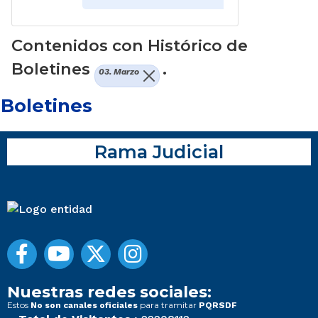
Contenidos con Histórico de
Boletines
.
03. Marzo
Boletines
Rama Judicial
Nuestras redes sociales:
Estos
para tramitar
No son canales oficiales
PQRSDF