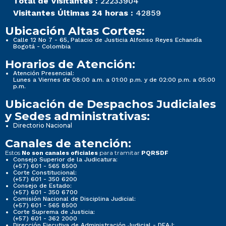
Total de Visitantes :
22233904
Visitantes Últimas 24 horas :
42859
Ubicación Altas Cortes:
Calle 12 No 7 - 65, Palacio de Justicia Alfonso Reyes Echandía
Bogotá - Colombia
Horarios de Atención:
Atención Presencial:
Lunes a Viernes de 08:00 a.m. a 01:00 p.m. y de 02:00 p.m. a 05:00
p.m.
Ubicación de Despachos Judiciales
y Sedes administrativas:
Directorio Nacional
Canales de atención:
Estos
para tramitar
No son canales oficiales
PQRSDF
Consejo Superior de la Judicatura:
(+57) 601 - 565 8500
Corte Constitucional:
(+57) 601 - 350 6200
Consejo de Estado:
(+57) 601 - 350 6700
Comisión Nacional de Disciplina Judicial:
(+57) 601 - 565 8500
Corte Suprema de Justicia:
(+57) 601 - 362 2000
Dirección Ejecutiva de Administración Judicial - DEAJ: