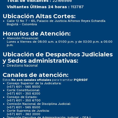
Total de Visitantes :
22166986
Visitantes Últimas 24 horas :
113787
Ubicación Altas Cortes:
Calle 12 No 7 - 65, Palacio de Justicia Alfonso Reyes Echandía
Bogotá - Colombia
Horarios de Atención:
Atención Presencial:
Lunes a Viernes de 08:00 a.m. a 01:00 p.m. y de 02:00 p.m. a 05:00
p.m.
Ubicación de Despachos Judiciales
y Sedes administrativas:
Directorio Nacional
Canales de atención:
Estos
para tramitar
No son canales oficiales
PQRSDF
Consejo Superior de la Judicatura:
(+57) 601 - 565 8500
Corte Constitucional:
(+57) 601 - 350 6200
Consejo de Estado:
(+57) 601 - 350 6700
Comisión Nacional de Disciplina Judicial:
(+57) 601 - 565 8500
Corte Suprema de Justicia:
(+57) 601 - 362 2000
Dirección Ejecutiva de Administración Judicial - DEAJ: