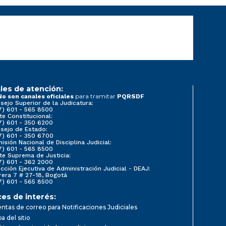
les de atención:
para tramitar
No son canales oficiales
PQRSDF
sejo Superior de la Judicatura:
7) 601 - 565 8500
te Constitucional:
7) 601 - 350 6200
sejo de Estado:
7) 601 - 350 6700
isión Nacional de Disciplina Judicial:
7) 601 - 565 8500
te Suprema de Justicia:
7) 601 - 362 2000
ección Ejecutiva de Administración Judicial - DEAJ:
rera 7 # 27-18, Bogotá
7) 601 - 565 8500
ces de interés:
ntas de correo para Notificaciones Judiciales
a del sitio