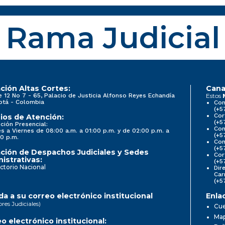
Rama Judicial
ción Altas Cortes:
Cana
e 12 No 7 - 65, Palacio de Justicia Alfonso Reyes Echandía
Estos
otá - Colombia
Con
(+5
Cor
ios de Atención:
(+5
ción Presencial:
Con
s a Viernes de 08:00 a.m. a 01:00 p.m. y de 02:00 p.m. a
(+5
0 p.m.
Com
(+5
ción de Despachos Judiciales y Sedes
Cor
istrativas:
(+5
ctorio Nacional
Dir
Car
(+5
a a su correo electrónico institucional
Enla
ores Judiciales)
Cue
Map
o electrónico institucional: