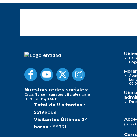
Ubica
Call
Bog
Horar
Aten
Lune
05:0
Nuestras redes sociales:
Ubica
Estos
para
No son canales oficiales
admin
tramitar
PQRSDF
Dire
Total de Visitantes :
22196069
Visitantes Últimas 24
Acced
(Servid
horas :
99721
Corre