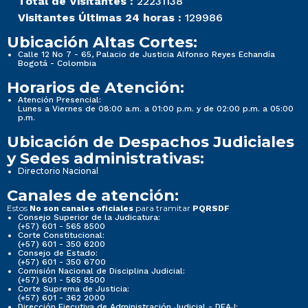
Total de Visitantes :
22231138
Visitantes Últimas 24 horas :
129986
Ubicación Altas Cortes:
Calle 12 No 7 - 65, Palacio de Justicia Alfonso Reyes Echandía
Bogotá - Colombia
Horarios de Atención:
Atención Presencial:
Lunes a Viernes de 08:00 a.m. a 01:00 p.m. y de 02:00 p.m. a 05:00
p.m.
Ubicación de Despachos Judiciales
y Sedes administrativas:
Directorio Nacional
Canales de atención:
Estos
para tramitar
No son canales oficiales
PQRSDF
Consejo Superior de la Judicatura:
(+57) 601 - 565 8500
Corte Constitucional:
(+57) 601 - 350 6200
Consejo de Estado:
(+57) 601 - 350 6700
Comisión Nacional de Disciplina Judicial:
(+57) 601 - 565 8500
Corte Suprema de Justicia:
(+57) 601 - 362 2000
Dirección Ejecutiva de Administración Judicial - DEAJ: