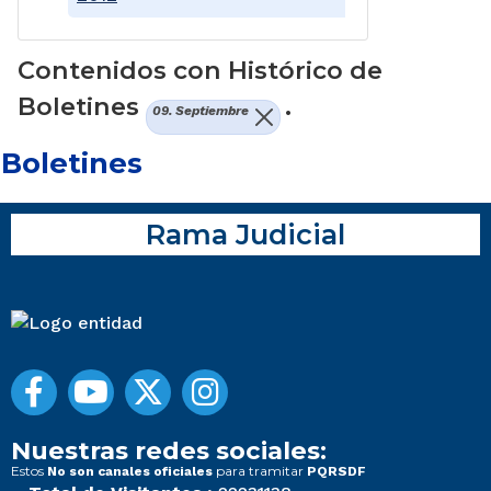
Contenidos con Histórico de
Boletines
.
09. Septiembre
Boletines
Rama Judicial
Nuestras redes sociales:
Estos
para tramitar
No son canales oficiales
PQRSDF