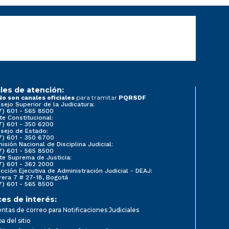
les de atención:
para tramitar
No son canales oficiales
PQRSDF
sejo Superior de la Judicatura:
7) 601 - 565 8500
te Constitucional:
7) 601 - 350 6200
sejo de Estado:
7) 601 - 350 6700
isión Nacional de Disciplina Judicial:
7) 601 - 565 8500
te Suprema de Justicia:
7) 601 - 362 2000
ección Ejecutiva de Administración Judicial - DEAJ:
rera 7 # 27-18, Bogotá
7) 601 - 565 8500
ces de interés:
ntas de correo para Notificaciones Judiciales
a del sitio