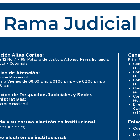
Rama Judicial
ción Altas Cortes:
Cana
e 12 No 7 - 65, Palacio de Justicia Alfonso Reyes Echandía
Estos
otá - Colombia
Con
(+5
Cor
ios de Atención:
(+5
ción Presencial:
Con
s a Viernes de 08:00 a.m. a 01:00 p.m. y de 02:00 p.m. a
(+5
0 p.m.
Com
(+5
ción de Despachos Judiciales y Sedes
Cor
istrativas:
(+5
ctorio Nacional
Dir
Car
(+5
a a su correo electrónico institucional
Enla
ores Judiciales)
Cue
Map
o electrónico institucional: