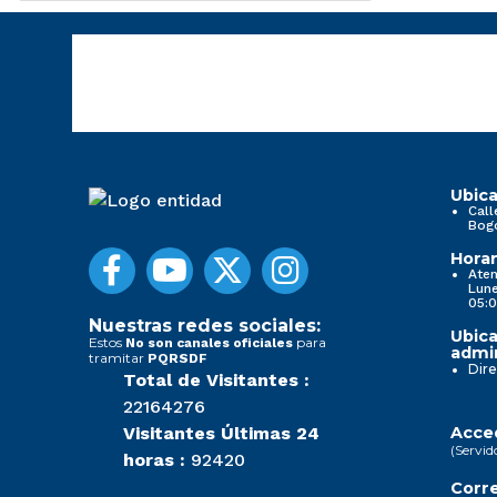
Ubica
Call
Bog
Horar
Aten
Lune
05:0
Nuestras redes sociales:
Ubica
Estos
para
No son canales oficiales
admin
tramitar
PQRSDF
Dire
Total de Visitantes :
22164276
Visitantes Últimas 24
Acced
(Servid
horas :
92420
Corre