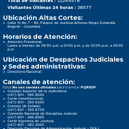
Total de Visitantes :
22245578
Visitantes Últimas 24 horas :
36577
Ubicación Altas Cortes:
Calle 12 No 7 - 65, Palacio de Justicia Alfonso Reyes Echandía
Bogotá - Colombia
Horarios de Atención:
Atención Presencial:
Lunes a Viernes de 08:00 a.m. a 01:00 p.m. y de 02:00 p.m. a 05:00
p.m.
Ubicación de Despachos Judiciales
y Sedes administrativas:
Directorio Nacional
Canales de atención:
Estos
para tramitar
No son canales oficiales
PQRSDF
Consejo Superior de la Judicatura:
(+57) 601 - 565 8500
Corte Constitucional:
(+57) 601 - 350 6200
Consejo de Estado:
(+57) 601 - 350 6700
Comisión Nacional de Disciplina Judicial:
(+57) 601 - 565 8500
Corte Suprema de Justicia:
(+57) 601 - 362 2000
Dirección Ejecutiva de Administración Judicial - DEAJ: