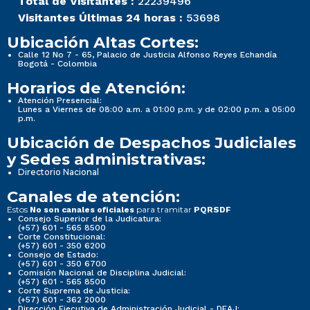
Total de Visitantes :
22239496
Visitantes Últimas 24 horas :
53698
Ubicación Altas Cortes:
Calle 12 No 7 - 65, Palacio de Justicia Alfonso Reyes Echandía
Bogotá - Colombia
Horarios de Atención:
Atención Presencial:
Lunes a Viernes de 08:00 a.m. a 01:00 p.m. y de 02:00 p.m. a 05:00
p.m.
Ubicación de Despachos Judiciales
y Sedes administrativas:
Directorio Nacional
Canales de atención:
Estos
para tramitar
No son canales oficiales
PQRSDF
Consejo Superior de la Judicatura:
(+57) 601 - 565 8500
Corte Constitucional:
(+57) 601 - 350 6200
Consejo de Estado:
(+57) 601 - 350 6700
Comisión Nacional de Disciplina Judicial:
(+57) 601 - 565 8500
Corte Suprema de Justicia:
(+57) 601 - 362 2000
Dirección Ejecutiva de Administración Judicial - DEAJ: