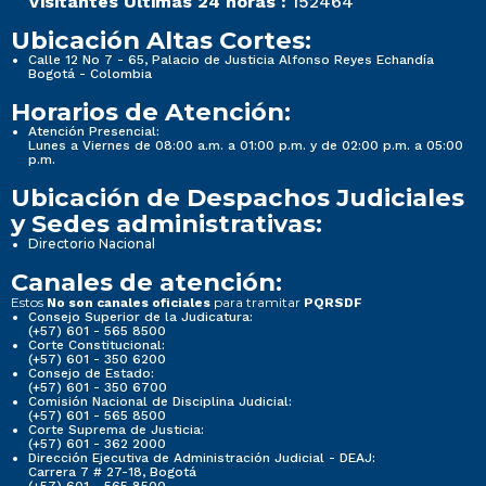
Visitantes Últimas 24 horas :
152464
Ubicación Altas Cortes:
Calle 12 No 7 - 65, Palacio de Justicia Alfonso Reyes Echandía
Bogotá - Colombia
Horarios de Atención:
Atención Presencial:
Lunes a Viernes de 08:00 a.m. a 01:00 p.m. y de 02:00 p.m. a 05:00
p.m.
Ubicación de Despachos Judiciales
y Sedes administrativas:
Directorio Nacional
Canales de atención:
Estos
para tramitar
No son canales oficiales
PQRSDF
Consejo Superior de la Judicatura:
(+57) 601 - 565 8500
Corte Constitucional:
(+57) 601 - 350 6200
Consejo de Estado:
(+57) 601 - 350 6700
Comisión Nacional de Disciplina Judicial:
(+57) 601 - 565 8500
Corte Suprema de Justicia:
(+57) 601 - 362 2000
Dirección Ejecutiva de Administración Judicial - DEAJ:
Carrera 7 # 27-18, Bogotá