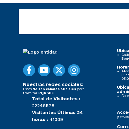
Ubica
Call
Bog
Horar
Aten
Lune
05:0
Nuestras redes sociales:
Ubica
Estos
para
No son canales oficiales
admin
tramitar
PQRSDF
Dire
Total de Visitantes :
22245578
Visitantes Últimas 24
Acced
(Servid
horas :
41009
Corre