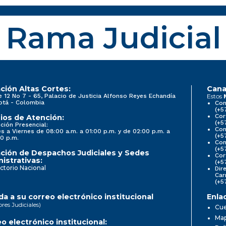
Rama Judicial
ción Altas Cortes:
Cana
e 12 No 7 - 65, Palacio de Justicia Alfonso Reyes Echandía
Estos
otá - Colombia
Con
(+5
Cor
ios de Atención:
(+5
ción Presencial:
Con
s a Viernes de 08:00 a.m. a 01:00 p.m. y de 02:00 p.m. a
(+5
0 p.m.
Com
(+5
ción de Despachos Judiciales y Sedes
Cor
istrativas:
(+5
ctorio Nacional
Dir
Car
(+5
a a su correo electrónico institucional
Enla
ores Judiciales)
Cue
Map
o electrónico institucional: