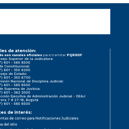
les de atención:
para tramitar
No son canales oficiales
PQRSDF
sejo Superior de la Judicatura:
7) 601 - 565 8500
te Constitucional:
7) 601 - 350 6200
sejo de Estado:
7) 601 - 350 6700
isión Nacional de Disciplina Judicial:
7) 601 - 565 8500
te Suprema de Justicia:
7) 601 - 362 2000
ección Ejecutiva de Administración Judicial - DEAJ:
rera 7 # 27-18, Bogotá
7) 601 - 565 8500
ces de interés:
ntas de correo para Notificaciones Judiciales
a del sitio