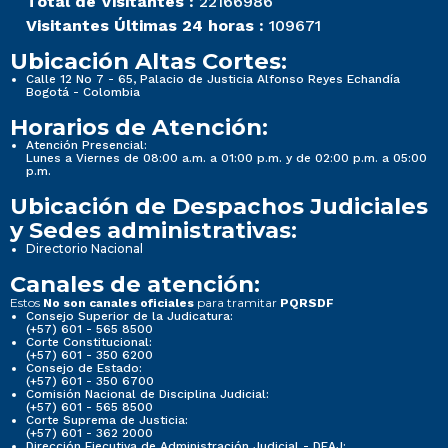
Total de Visitantes :
22166986
Visitantes Últimas 24 horas :
109671
Ubicación Altas Cortes:
Calle 12 No 7 - 65, Palacio de Justicia Alfonso Reyes Echandía
Bogotá - Colombia
Horarios de Atención:
Atención Presencial:
Lunes a Viernes de 08:00 a.m. a 01:00 p.m. y de 02:00 p.m. a 05:00
p.m.
Ubicación de Despachos Judiciales
y Sedes administrativas:
Directorio Nacional
Canales de atención:
Estos
para tramitar
No son canales oficiales
PQRSDF
Consejo Superior de la Judicatura:
(+57) 601 - 565 8500
Corte Constitucional:
(+57) 601 - 350 6200
Consejo de Estado:
(+57) 601 - 350 6700
Comisión Nacional de Disciplina Judicial:
(+57) 601 - 565 8500
Corte Suprema de Justicia:
(+57) 601 - 362 2000
Dirección Ejecutiva de Administración Judicial - DEAJ: