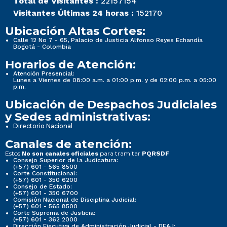
Total de Visitantes :
22157154
Visitantes Últimas 24 horas :
152170
Ubicación Altas Cortes:
Calle 12 No 7 - 65, Palacio de Justicia Alfonso Reyes Echandía
Bogotá - Colombia
Horarios de Atención:
Atención Presencial:
Lunes a Viernes de 08:00 a.m. a 01:00 p.m. y de 02:00 p.m. a 05:00
p.m.
Ubicación de Despachos Judiciales
y Sedes administrativas:
Directorio Nacional
Canales de atención:
Estos
para tramitar
No son canales oficiales
PQRSDF
Consejo Superior de la Judicatura:
(+57) 601 - 565 8500
Corte Constitucional:
(+57) 601 - 350 6200
Consejo de Estado:
(+57) 601 - 350 6700
Comisión Nacional de Disciplina Judicial:
(+57) 601 - 565 8500
Corte Suprema de Justicia:
(+57) 601 - 362 2000
Dirección Ejecutiva de Administración Judicial - DEAJ: