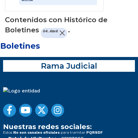
Contenidos con Histórico de
Boletines
.
04. Abril
Boletines
Rama Judicial
Nuestras redes sociales:
Estos
para tramitar
No son canales oficiales
PQRSDF