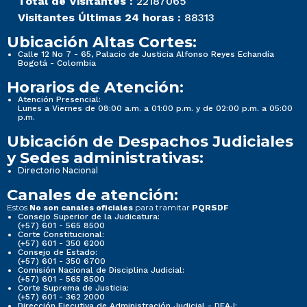
Total de Visitantes :
22187065
Visitantes Últimas 24 horas :
88313
Ubicación Altas Cortes:
Calle 12 No 7 - 65, Palacio de Justicia Alfonso Reyes Echandía
Bogotá - Colombia
Horarios de Atención:
Atención Presencial:
Lunes a Viernes de 08:00 a.m. a 01:00 p.m. y de 02:00 p.m. a 05:00
p.m.
Ubicación de Despachos Judiciales
y Sedes administrativas:
Directorio Nacional
Canales de atención:
Estos
para tramitar
No son canales oficiales
PQRSDF
Consejo Superior de la Judicatura:
(+57) 601 - 565 8500
Corte Constitucional:
(+57) 601 - 350 6200
Consejo de Estado:
(+57) 601 - 350 6700
Comisión Nacional de Disciplina Judicial:
(+57) 601 - 565 8500
Corte Suprema de Justicia:
(+57) 601 - 362 2000
Dirección Ejecutiva de Administración Judicial - DEAJ: