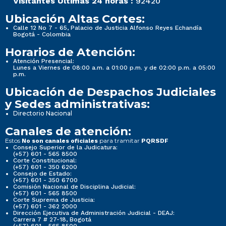
Visitantes Últimas 24 horas :
92420
Ubicación Altas Cortes:
Calle 12 No 7 - 65, Palacio de Justicia Alfonso Reyes Echandía
Bogotá - Colombia
Horarios de Atención:
Atención Presencial:
Lunes a Viernes de 08:00 a.m. a 01:00 p.m. y de 02:00 p.m. a 05:00
p.m.
Ubicación de Despachos Judiciales
y Sedes administrativas:
Directorio Nacional
Canales de atención:
Estos
para tramitar
No son canales oficiales
PQRSDF
Consejo Superior de la Judicatura:
(+57) 601 - 565 8500
Corte Constitucional:
(+57) 601 - 350 6200
Consejo de Estado:
(+57) 601 - 350 6700
Comisión Nacional de Disciplina Judicial:
(+57) 601 - 565 8500
Corte Suprema de Justicia:
(+57) 601 - 362 2000
Dirección Ejecutiva de Administración Judicial - DEAJ:
Carrera 7 # 27-18, Bogotá