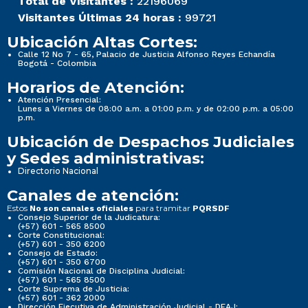
Total de Visitantes :
22196069
Visitantes Últimas 24 horas :
99721
Ubicación Altas Cortes:
Calle 12 No 7 - 65, Palacio de Justicia Alfonso Reyes Echandía
Bogotá - Colombia
Horarios de Atención:
Atención Presencial:
Lunes a Viernes de 08:00 a.m. a 01:00 p.m. y de 02:00 p.m. a 05:00
p.m.
Ubicación de Despachos Judiciales
y Sedes administrativas:
Directorio Nacional
Canales de atención:
Estos
para tramitar
No son canales oficiales
PQRSDF
Consejo Superior de la Judicatura:
(+57) 601 - 565 8500
Corte Constitucional:
(+57) 601 - 350 6200
Consejo de Estado:
(+57) 601 - 350 6700
Comisión Nacional de Disciplina Judicial:
(+57) 601 - 565 8500
Corte Suprema de Justicia:
(+57) 601 - 362 2000
Dirección Ejecutiva de Administración Judicial - DEAJ: