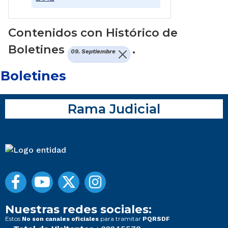
Contenidos con Histórico de
Boletines
.
09. Septiembre
Boletines
Rama Judicial
Nuestras redes sociales:
Estos
para tramitar
No son canales oficiales
PQRSDF