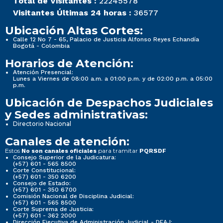
Total de Visitantes :
22245578
Visitantes Últimas 24 horas :
36577
Ubicación Altas Cortes:
Calle 12 No 7 - 65, Palacio de Justicia Alfonso Reyes Echandía
Bogotá - Colombia
Horarios de Atención:
Atención Presencial:
Lunes a Viernes de 08:00 a.m. a 01:00 p.m. y de 02:00 p.m. a 05:00
p.m.
Ubicación de Despachos Judiciales
y Sedes administrativas:
Directorio Nacional
Canales de atención:
Estos
para tramitar
No son canales oficiales
PQRSDF
Consejo Superior de la Judicatura:
(+57) 601 - 565 8500
Corte Constitucional:
(+57) 601 - 350 6200
Consejo de Estado:
(+57) 601 - 350 6700
Comisión Nacional de Disciplina Judicial:
(+57) 601 - 565 8500
Corte Suprema de Justicia:
(+57) 601 - 362 2000
Dirección Ejecutiva de Administración Judicial - DEAJ: