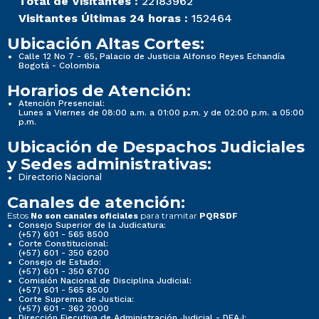
Total de Visitantes :
22183962
Visitantes Últimas 24 horas :
152464
Ubicación Altas Cortes:
Calle 12 No 7 - 65, Palacio de Justicia Alfonso Reyes Echandía
Bogotá - Colombia
Horarios de Atención:
Atención Presencial:
Lunes a Viernes de 08:00 a.m. a 01:00 p.m. y de 02:00 p.m. a 05:00
p.m.
Ubicación de Despachos Judiciales
y Sedes administrativas:
Directorio Nacional
Canales de atención:
Estos
para tramitar
No son canales oficiales
PQRSDF
Consejo Superior de la Judicatura:
(+57) 601 - 565 8500
Corte Constitucional:
(+57) 601 - 350 6200
Consejo de Estado:
(+57) 601 - 350 6700
Comisión Nacional de Disciplina Judicial:
(+57) 601 - 565 8500
Corte Suprema de Justicia:
(+57) 601 - 362 2000
Dirección Ejecutiva de Administración Judicial - DEAJ: