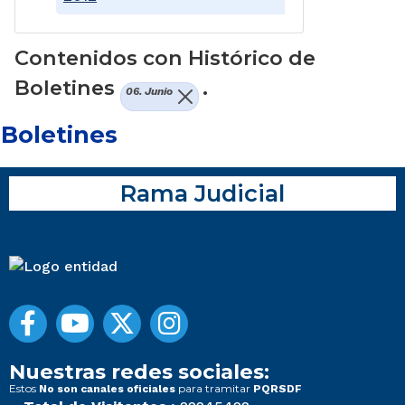
Contenidos con Histórico de
Boletines
.
06. Junio
Boletines
Rama Judicial
Nuestras redes sociales:
Estos
para tramitar
No son canales oficiales
PQRSDF