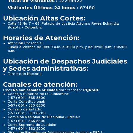
Total de Visitantes :
22245422
Visitantes Últimas 24 horas :
67490
Ubicación Altas Cortes:
Calle 12 No 7 - 65, Palacio de Justicia Alfonso Reyes Echandía
Bogotá - Colombia
Horarios de Atención:
Atención Presencial:
Lunes a Viernes de 08:00 a.m. a 01:00 p.m. y de 02:00 p.m. a 05:00
p.m.
Ubicación de Despachos Judiciales
y Sedes administrativas:
Directorio Nacional
Canales de atención:
Estos
para tramitar
No son canales oficiales
PQRSDF
Consejo Superior de la Judicatura:
(+57) 601 - 565 8500
Corte Constitucional:
(+57) 601 - 350 6200
Consejo de Estado:
(+57) 601 - 350 6700
Comisión Nacional de Disciplina Judicial:
(+57) 601 - 565 8500
Corte Suprema de Justicia:
(+57) 601 - 362 2000
Dirección Ejecutiva de Administración Judicial - DEAJ: