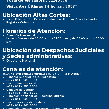
Total de Visitantes :
22245578
Visitantes Últimas 24 horas :
36577
Ubicación Altas Cortes:
Calle 12 No 7 - 65, Palacio de Justicia Alfonso Reyes Echandía
Bogotá - Colombia
Horarios de Atención:
Atención Presencial:
Lunes a Viernes de 08:00 a.m. a 01:00 p.m. y de 02:00 p.m. a 05:00
p.m.
Ubicación de Despachos Judiciales
y Sedes administrativas:
Directorio Nacional
Canales de atención:
Estos
para tramitar
No son canales oficiales
PQRSDF
Consejo Superior de la Judicatura:
(+57) 601 - 565 8500
Corte Constitucional:
(+57) 601 - 350 6200
Consejo de Estado:
(+57) 601 - 350 6700
Comisión Nacional de Disciplina Judicial:
(+57) 601 - 565 8500
Corte Suprema de Justicia:
(+57) 601 - 362 2000
Dirección Ejecutiva de Administración Judicial - DEAJ: