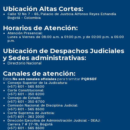
Ubicación Altas Cortes:
Calle 12 No 7 - 65, Palacio de Justicia Alfonso Reyes Echandía
Bogotá - Colombia
Horarios de Atención:
Atención Presencial:
Lunes a Viernes de 08:00 a.m. a 01:00 p.m. y de 02:00 p.m. a 05:00
p.m.
Ubicación de Despachos Judiciales
y Sedes administrativas:
Directorio Nacional
Canales de atención:
Estos
para tramitar
No son canales oficiales
PQRSDF
Consejo Superior de la Judicatura:
(+57) 601 - 565 8500
Corte Constitucional:
(+57) 601 - 350 6200
Consejo de Estado:
(+57) 601 - 350 6700
Comisión Nacional de Disciplina Judicial:
(+57) 601 - 565 8500
Corte Suprema de Justicia:
(+57) 601 - 362 2000
Dirección Ejecutiva de Administración Judicial - DEAJ:
Carrera 7 # 27-18, Bogotá
(+57) 601 - 565 8500