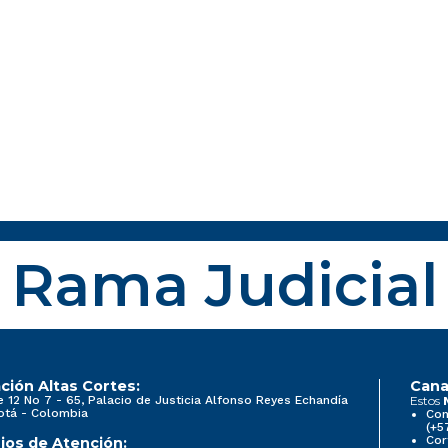
Rama Judicial
ción Altas Cortes:
Cana
e 12 No 7 - 65, Palacio de Justicia Alfonso Reyes Echandía
Estos
otá - Colombia
Con
(+5
Cor
ios de Atención: