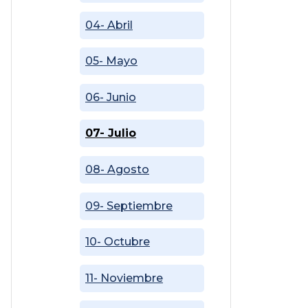
04- Abril
05- Mayo
06- Junio
07- Julio
08- Agosto
09- Septiembre
10- Octubre
11- Noviembre