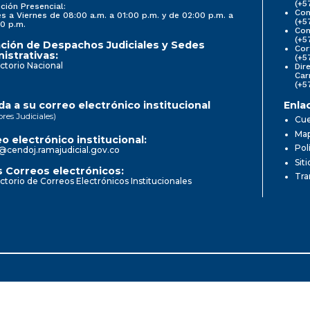
(+5
ción Presencial:
Con
s a Viernes de 08:00 a.m. a 01:00 p.m. y de 02:00 p.m. a
(+5
0 p.m.
Com
(+5
ción de Despachos Judiciales y Sedes
Cor
istrativas:
(+5
ctorio Nacional
Dir
Car
(+5
a a su correo electrónico institucional
Enla
ores Judiciales)
Cue
Map
o electrónico institucional:
Pol
@cendoj.ramajudicial.gov.co
Sit
 Correos electrónicos:
Tra
ctorio de Correos Electrónicos Institucionales