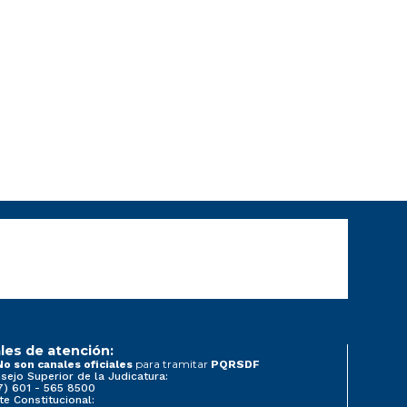
les de atención:
para tramitar
No son canales oficiales
PQRSDF
sejo Superior de la Judicatura:
7) 601 - 565 8500
te Constitucional: