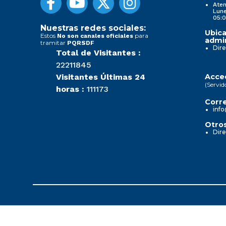
Aten
Lune
05:0
Nuestras redes sociales:
Ubica
Estos
para
No son canales oficiales
admin
tramitar
PQRSDF
Dire
Total de Visitantes :
22211845
Visitantes Últimas 24
Acced
(Servid
horas :
111173
Corre
info
Otros
Dire