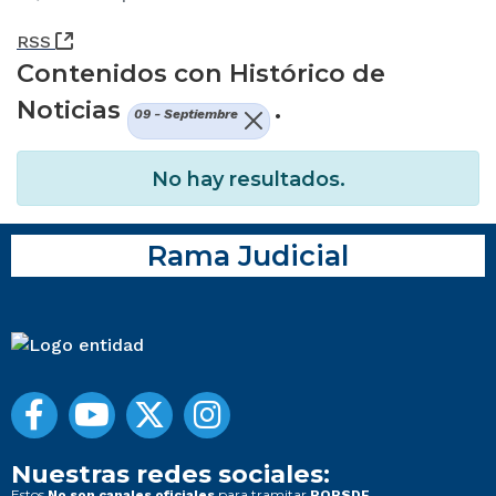
(Abre una nueva ventana)
RSS
Contenidos con Histórico de
Noticias
.
09 - Septiembre
No hay resultados.
Rama Judicial
Nuestras redes sociales:
Estos
para tramitar
No son canales oficiales
PQRSDF